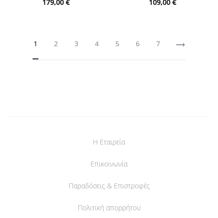
179,00
€
109,00
€
1
2
3
4
5
6
7
Η Εταιρεία
Επικοινωνία
Παραδόσεις & Επιστροφές
Πολιτική απορρήτου