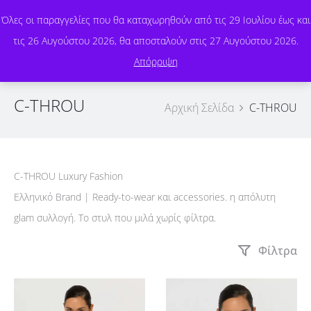
Όλες οι παραγγελίες που θα καταχωρηθούν από τις 29 Ιουλίου έως και
τις 26 Αυγούστου 2026, θα αποσταλούν στις 27 Αυγούστου 2026.
0
Απόρριψη
C-THROU
Αρχική Σελίδα
C-THROU
C-THROU Luxury Fashion
Ελληνικό Brand | Ready-to-wear και accessories. η απόλυτη
glam συλλογή. Το στυλ που μιλά χωρίς φίλτρα.
Φίλτρα