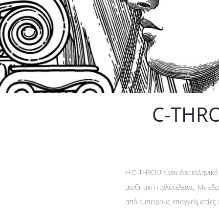
C-THRO
Η C-THROU είναι ένα ελληνικό
αισθητική πολυτέλειας. Με έδρ
από έμπειρους επαγγελματίες π