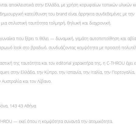
νται αποκλειστικά στην Ελλάδα, με χρήση κορυφαίων τοπικών υλικών 
 δημιουργική κατεύθυνση του brand είναι άρρηκτα συνδεδεμένες με την 
μια στιλιστική ταυτότητα τολμηρή, θηλυκή και διαχρονική.
γυναίκα που ξέρει τι θέλει — δυναμική, γεμάτη αυτοπεποίθηση και αβί
 πρωινό look στο βραδινό, συνδυάζοντας κομψότητα με προσιτή πολυτέλ
ιαστική της ταυτότητα και τον editorial χαρακτήρα της, η C-THROU έχει 
ques στην Ελλάδα, την Κύπρο, την Ισπανία, την Ιταλία, την Πορτογαλία, 
 Αυστραλία και τον Λίβανο.
όνα, 143 43 Αθήνα
THROU — εκεί όπου η κομψότητα συναντά την ατομικότητα.