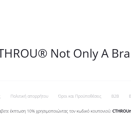
THROU® Not Only A Br
ς
Πολιτική απορρήτου
Όροι και Προϋποθέσεις
B2B
B
άβετε έκπτωση 10% χρησιμοποιώντας τον κωδικό κουπονιού:
CTHROU