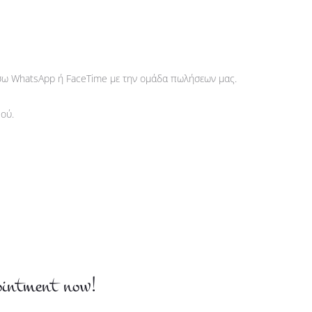
έσω WhatsApp ή FaceTime με την ομάδα πωλήσεων μας.
βού.
intment now!