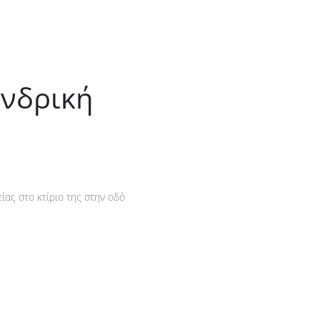
νδρική
ίας στο κτίριο της στην οδό