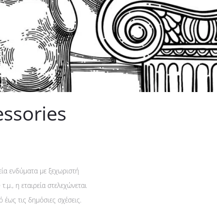
ssories
εία ενδύματα με ξεχωριστή
.μ., η εταιρεία στελεχώνεται
 έως τις δημόσιες σχέσεις.