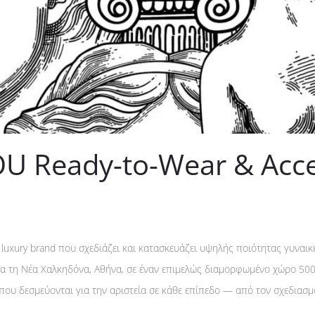
U Ready-to-Wear & Acce
 luxury brand που σχεδιάζει και κατασκευάζει υψηλής ποιότητας γυναικ
α τη Νέα Χαλκηδόνα, Αθήνα, σε έναν επιμελώς διαμορφωμένο χώρο 500 τ
ου δεσμεύονται για την αριστεία σε κάθε επίπεδο — από τον σχεδιασμό