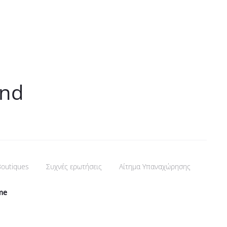
and
outiques
Συχνές ερωτήσεις
Αίτημα Υπαναχώρησης
me