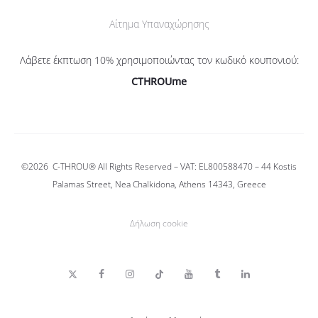
Αίτημα Υπαναχώρησης
Λάβετε έκπτωση 10% χρησιμοποιώντας τον κωδικό κουπονιού:
CTHROUme
©2026
C-THROU®
All Rights Reserved – VAT: EL800588470 –
44 Kostis
Palamas Street, Nea Chalkidona, Athens 14343, Greece
Δήλωση cookie
T
F
I
T
Y
T
L
w
a
n
i
o
u
i
i
c
s
k
u
m
n
t
e
t
T
T
b
k
t
b
a
o
u
l
e