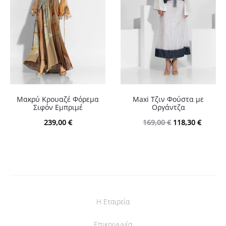
Μακρύ Κρουαζέ Φόρεμα
Maxi Τζιν Φούστα με
Σιφόν Εμπριμέ
Οργάντζα
Original
Η
239,00
€
169,00
€
118,30
€
price
τρέχου
was:
τιμή
169,00 €.
είναι:
118,30 
Η Εταιρεία
Επικοινωνία