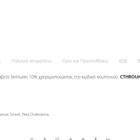
επιλογές
επιλογές
μπορούν
μπορούν
να
να
επιλεγούν
επιλεγούν
στη
στη
σελίδα
σελίδα
ς
Πολιτική απορρήτου
Όροι και Προϋποθέσεις
B2B
B
του
του
προϊόντος
προϊόντος
άβετε έκπτωση 10% χρησιμοποιώντας τον κωδικό κουπονιού:
CTHROU
lamas Street, Nea Chalkidona,
T
F
I
T
Y
T
L