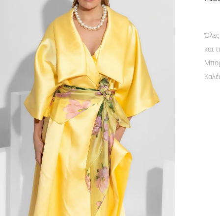
Όλες
και 
Μπορ
Καλέ