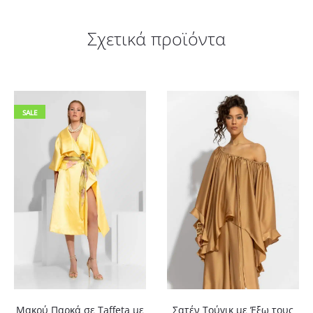
Σχετικά προϊόντα
SALE
Μακρύ Παρκά σε Taffeta με
Σατέν Tούvικ με Έξω τους