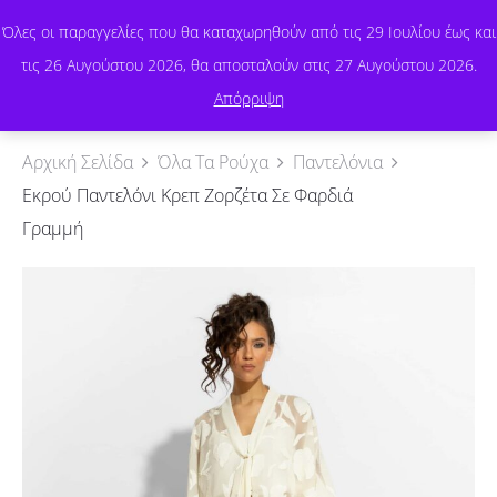
Όλες οι παραγγελίες που θα καταχωρηθούν από τις 29 Ιουλίου έως και
τις 26 Αυγούστου 2026, θα αποσταλούν στις 27 Αυγούστου 2026.
0
Απόρριψη
Αρχική Σελίδα
Όλα Τα Ρούχα
Παντελόνια
Εκρού Παντελόνι Κρεπ Ζορζέτα Σε Φαρδιά
Γραμμή