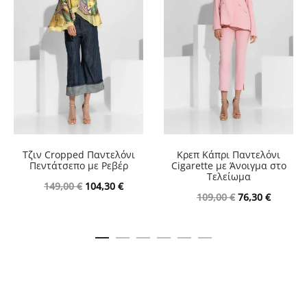
Τζιν Cropped Παντελόνι
Κρεπ Κάπρι Παντελόνι
Πεντάτσεπο με Ρεβέρ
Cigarette με Άνοιγμα στο
Τελείωμα
Original
Η
149,00
€
104,30
€
Original
Η
109,00
€
76,30
€
price
τρέχουσα
price
τρέχου
was:
τιμή
was:
τιμή
149,00 €.
είναι:
109,00 €.
είναι:
104,30 €.
76,30 €.