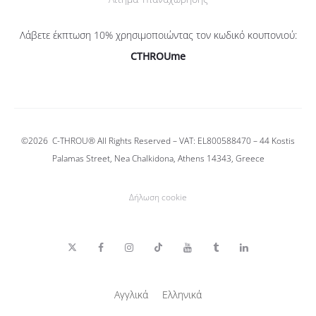
Λάβετε έκπτωση 10% χρησιμοποιώντας τον κωδικό κουπονιού:
CTHROUme
©2026
C-THROU®
All Rights Reserved – VAT: EL800588470 –
44 Kostis
Palamas Street, Nea Chalkidona, Athens 14343, Greece
Δήλωση cookie
T
F
I
T
Y
T
L
w
a
n
i
o
u
i
i
c
s
k
u
m
n
t
e
t
T
T
b
k
t
b
a
o
u
l
e
Αγγλικά
Ελληνικά
e
o
g
k
b
r
d
r
o
r
e
i