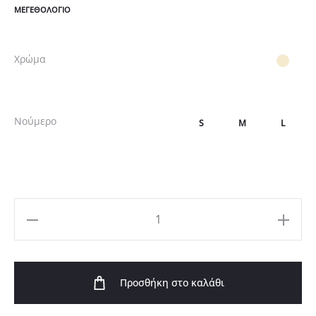
ΜΕΓΕΘΟΛΌΓΙΟ
Χρώμα
Νούμερο
S
M
L
Εκρού
Παντελόνι
κρεπ
Προσθήκη στο καλάθι
ζορζέτα
σε