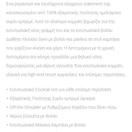
Ένα ρομαντικό και ταυτόχρονα σύγχρονο statement top,
κατασκευασμένο από 100% εξαιρετικής ποιότητας ημιδιάφανο
σιφόν εμπριμέ. Αυτό το ιδιαίτερο κομμάτι ξεχωρίζει για την
εντυπωσιακή κλος γραμμή του και τα εντυπωσιακά βολάν.
Διαθέτει πλούσιο όγκο με βολάν και μανίκια σε στυλ καμπάνα
που χαρίζουν κίνηση και χάρη. Η λεπτομέρεια με τη χρυσή
λεπτομέρεια στο κέντρο προσδίδει μια θηλυκή νότα,
δημιουργώντας μια αέρινη σιλουέτα. Ένα εντυπωσιακό κομμάτι,
ιδανικό για high-end resort εμφανίσεις και επίσημες περιστάσεις.
+ Εντυπωσιακό Cocktail τοπ για κάθε επίσημη περίσταση
+ Εξαιρετικής Ποιότητας Σιφόν εμπριμέ ύφασμα
+ Off-the-Shoulder με Ρυθμιζόμενο Κορδόνι που δένει πίσω
+ Αέρινη Σιλουέτα με Βολάν
+ Εντυπωσιακά Μανίκια Καμπάνα με Βολάν