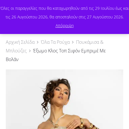
Όλες οι παραγγελίες που θα καταχωρηθούν από τις 29 Ιουλίου έως και
τις 26 Αυγούστου 2026, θα αποσταλούν στις 27 Αυγούστου 2026.
0
Απόρριψη
Αρχική Σελίδα
Όλα Τα Ρούχα
Πουκάμισα &
Μπλούζες
Έξωμο Κλος Τοπ Σιφόν Εμπριμέ Με
Βολάν