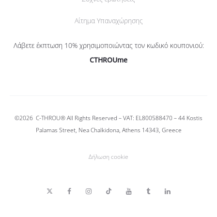
Αίτημα Υπαναχώρησης
Λάβετε έκπτωση 10% χρησιμοποιώντας τον κωδικό κουπονιού:
CTHROUme
©2026
C-THROU®
All Rights Reserved – VAT: EL800588470 –
44 Kostis
Palamas Street, Nea Chalkidona, Athens 14343, Greece
Δήλωση cookie
T
F
I
T
Y
T
L
w
a
n
i
o
u
i
i
c
s
k
u
m
n
t
e
t
T
T
b
k