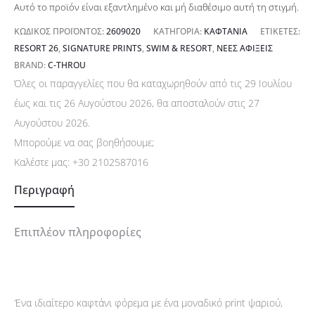
Αυτό το προϊόν είναι εξαντλημένο και μή διαθέσιμο αυτή τη στιγμή.
ΚΩΔΙΚΌΣ ΠΡΟΪΌΝΤΟΣ:
2609020
ΚΑΤΗΓΟΡΊΑ:
ΚΑΦΤΆΝΙΑ
ΕΤΙΚΈΤΕΣ:
RESORT 26
,
SIGNATURE PRINTS
,
SWIM & RESORT
,
ΝΈΕΣ ΑΦΊΞΕΙΣ
BRAND:
C-THROU
Όλες οι παραγγελίες που θα καταχωρηθούν από τις 29 Ιουλίου
έως και τις 26 Αυγούστου 2026, θα αποσταλούν στις 27
Αυγούστου 2026.
Μπορούμε να σας βοηθήσουμε;
Καλέστε μας:
+30 2102587016
Περιγραφή
Επιπλέον πληροφορίες
Ένα ιδιαίτερο καφτάνι φόρεμα με ένα μοναδικό print ψαριού,