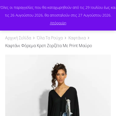
Όλες οι παραγγελίες που θα καταχωρηθούν από τις 29 Ιουλίου έως και
τις 26 Αυγούστου 2026, θα αποσταλούν στις 27 Αυγούστου 2026.
0
Απόρριψη
Αρχική Σελίδα
Όλα Τα Ρούχα
Καφτάνια
Καφτάνι Φόρεμα Κρεπ Ζορζέτα Με Print Μαύρο