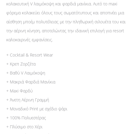
κολακευτική V λαιμόκοψη και φαρδιά μανίκια. Αυτό το maxi
φόρεμα κολακεύει όλους τους σωματότυπους και αποπνέει μια
αίσθηση μποέμ πολυτέλειας με την πληθωρική σιλουέτα του και
την αέρινη κίνηση, αποτελώντας την ιδανική επιλογή για resort
καλοκαιρινές εμφανίσεις.
+ Cocktail & Resort Wear
+ Κρεπ Ζορζέτα
+ Βαθύ V Λαιμόκοψη
+ Μακριά Φαρδιά Μανίκια
+ Maxi Φαρδύ
+ Άνετη Αέρινη Γραμμή
+ Μοναδικό Print με σχέδιο ψάρι
+ 100% Πολυεστέρας
+ Πλύσιμο στο Χέρι