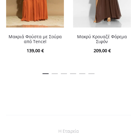
Μακριά Φούστα με Σούρα
Μακρύ Κρουαζέ Φόρεμα
από Tencel
Σιφόν
139,00
€
209,00
€
Η Εταιρεία