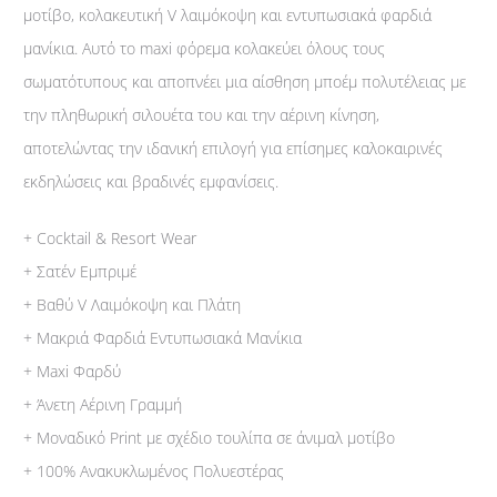
μοτίβο, κολακευτική V λαιμόκοψη και εντυπωσιακά φαρδιά
μανίκια. Αυτό το maxi φόρεμα κολακεύει όλους τους
σωματότυπους και αποπνέει μια αίσθηση μποέμ πολυτέλειας με
την πληθωρική σιλουέτα του και την αέρινη κίνηση,
αποτελώντας την ιδανική επιλογή για επίσημες καλοκαιρινές
εκδηλώσεις και βραδινές εμφανίσεις.
+ Cocktail & Resort Wear
+ Σατέν Εμπριμέ
+ Βαθύ V Λαιμόκοψη και Πλάτη
+ Μακριά Φαρδιά Εντυπωσιακά Μανίκια
+ Maxi Φαρδύ
+ Άνετη Αέρινη Γραμμή
+ Μοναδικό Print με σχέδιο τουλίπα σε άνιμαλ μοτίβο
+ 100% Ανακυκλωμένος Πολυεστέρας