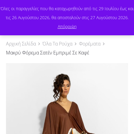
Όλες οι παραγγελίες που θα καταχωρηθούν από τις 29 Ιουλίου έως και
τις 26 Αυγούστου 2026, θα αποσταλούν στις 27 Αυγούστου 2026.
0
Απόρριψη
Αρχική Σελίδα
Όλα Τα Ρούχα
Φορέματα
Μακρύ Φόρεμα Σατέν Εμπριμέ Σε Καφέ