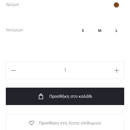
Χρώμα
Νούμερο
S
M
L
Μακρύ
Φόρεμα
Σατέν
Προσθήκη στο καλάθι
Εμπριμέ
σε
Καφέ
ποσότητα
Προσθήκη στη λίστα επιθυμιών