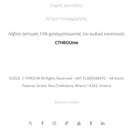
Συχνές ερωτήσεις
Αίτημα Υπαναχώρησης
Λάβετε έκπτωση 10% χρησιμοποιώντας τον κωδικό κουπονιού:
CTHROUme
©2026
C-THROU®
All Rights Reserved – VAT: EL800588470 –
44 Kostis
Palamas Street, Nea Chalkidona, Athens 14343, Greece
Δήλωση cookie
T
F
I
T
Y
T
L
w
a
n
i
o
u
i
i
c
s
k
u
m
n