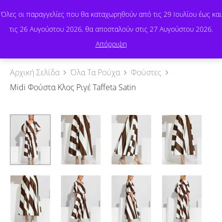
Όλες οι παραγγελίες που θα καταχωρηθούν από τις 29 Ιουλίου έως και
τις 26 Αυγούστου 2026, θα αποσταλούν στις 27 Αυγούστου 2026.
0
Απόρριψη
Αρχική Σελίδα
Όλα Τα Ρούχα
Φούστες
Midi Φούστα Κλος Ριγέ Taffeta Satin