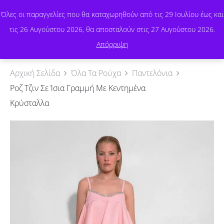
Όλες οι παραγγελίες που θα καταχωρηθούν από τις 29 Ιουλίου έως και
τις 26 Αυγούστου 2026, θα αποσταλούν στις 27 Αυγούστου 2026.
0
Απόρριψη
Αρχική Σελίδα
Όλα Τα Ρούχα
Παντελόνια
Ροζ Τζιν Σε Ίσια Γραμμή Με Κεντημένα
Κρύσταλλα