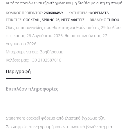
Αυτό το προϊόν είναι εξαντλημένο και μή διαθέσιμο αυτή τη στιγμή.
ΚΩΔΙΚΌΣ ΠΡΟΪΌΝΤΟΣ:
2606004WY
ΚΑΤΗΓΟΡΊΑ:
ΦΟΡΈΜΑΤΑ
ΕΤΙΚΈΤΕΣ:
COCKTAIL
,
SPRING 26
,
ΝΈΕΣ ΑΦΊΞΕΙΣ
BRAND:
C-THROU
Όλες οι παραγγελίες που θα καταχωρηθούν από τις 29 Ιουλίου
έως και τις 26 Αυγούστου 2026, θα αποσταλούν στις 27
Αυγούστου 2026.
Μπορούμε να σας βοηθήσουμε;
Καλέστε μας:
+30 2102587016
Περιγραφή
Επιπλέον πληροφορίες
Statement cocktail φόρεμα από ελαστικό έγχρωμο τζιν.
Σε ελαφρώς στενή γραμμή και εντυπωσιακό βολάν στη μία