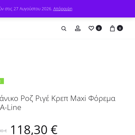
Συχνές Ερωτήσεις
ύν στις 27 Αυγούστου 2026.
Απόρριψη
Λογαριασμός
0
0
E
άνικο Ροζ Ριγέ Κρεπ Maxi Φόρεμα
 Α-Line
Original
Η
118,30
€
00
€