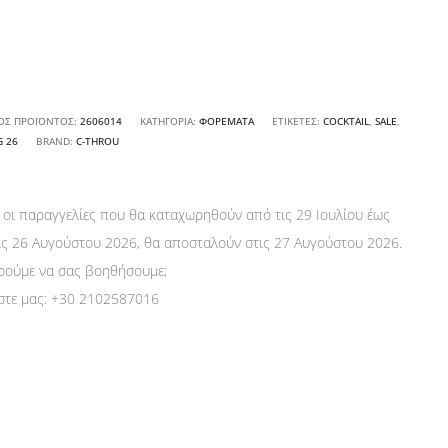
i
ρεμα
e
ΌΣ ΠΡΟΪΌΝΤΟΣ:
2606014
ΚΑΤΗΓΟΡΊΑ:
ΦΟΡΈΜΑΤΑ
ΕΤΙΚΈΤΕΣ:
COCKTAIL
,
SALE
,
G 26
ότητα
BRAND:
C-THROU
 οι παραγγελίες που θα καταχωρηθούν από τις 29 Ιουλίου έως
τις 26 Αυγούστου 2026, θα αποσταλούν στις 27 Αυγούστου 2026.
ούμε να σας βοηθήσουμε;
στε μας:
+30 2102587016