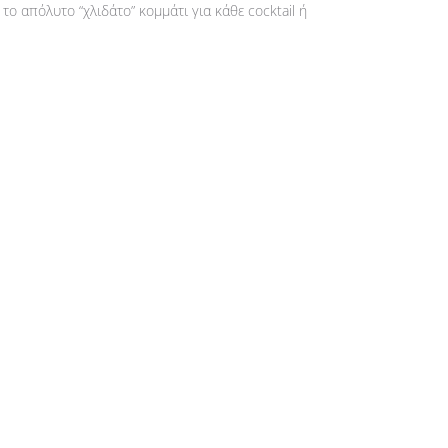
το απόλυτο “χλιδάτο” κομμάτι για κάθε cocktail ή