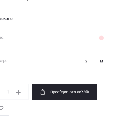
price
τρέχουσα
ΘΟΛΌΓΙΟ
was:
τιμή
μα
169,00 €.
είναι:
μερο
S
M
118,30 €.
νικο
Προσθήκη στο καλάθι
έ
π