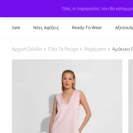
Όλες οι παραγγελίες που θα καταχωρη
Sale
Νέες Αφίξεις
Ready-To-Wear
Αξεσουά
Αρχική Σελίδα
Όλα Τα Ρούχα
Φορέματα
Αμάνικο Ρ