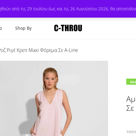
θούν από τις 29 Ιουλίου έως και τις 26 Αυγούστου 2026, θα αποσταλο
ρ
Shop By
οζ Ριγέ Κρεπ Maxi Φόρεμα Σε Α-Line
SAL
Αμ
Σε
169,