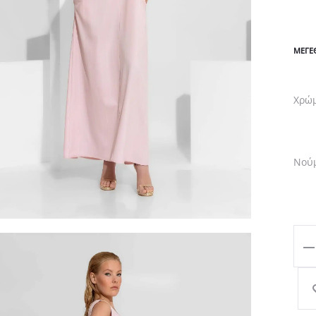
ΜΕΓΕ
Χρώ
Νού
Αμά
Ροζ
Ριγ
Κρε