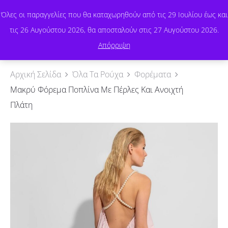
Όλες οι παραγγελίες που θα καταχωρηθούν από τις 29 Ιουλίου έως και
τις 26 Αυγούστου 2026, θα αποσταλούν στις 27 Αυγούστου 2026.
0
Απόρριψη
Αρχική Σελίδα
Όλα Τα Ρούχα
Φορέματα
Μακρύ Φόρεμα Ποπλίνα Με Πέρλες Και Ανοιχτή
Πλάτη