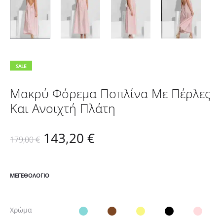
SALE
Μακρύ Φόρεμα Ποπλίνα Με Πέρλες
Και Ανοιχτή Πλάτη
Original
Η
143,20
€
179,00
€
price
τρέχουσα
ΜΕΓΕΘΟΛΌΓΙΟ
was:
τιμή
Χρώμα
179,00 €.
είναι: