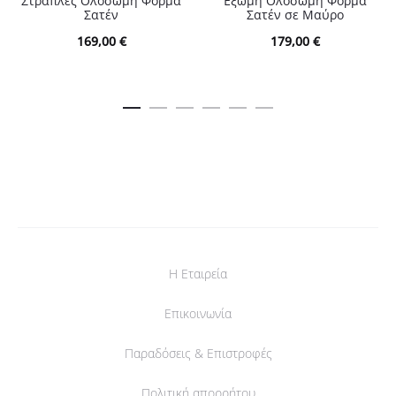
Στράπλες Ολόσωμη Φόρμα
Έξωμη Ολόσωμη Φόρμα
Σατέν
Σατέν σε Μαύρο
169,00
€
179,00
€
Η Εταιρεία
Επικοινωνία
Παραδόσεις & Επιστροφές
Πολιτική απορρήτου