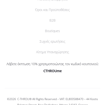
Όροι και Προϋποθέσεις
B2B
Boutiques
Συχνές ερωτήσεις
Αίτημα Υπαναχώρησης
Λάβετε έκπτωση 10% χρησιμοποιώντας τον κωδικό κουπονιού:
CTHROUme
©2026
C-THROU®
All Rights Reserved – VAT: EL800588470 –
44 Kostis
Palamas Street, Nea Chalkidona, Athens 14343, Greece