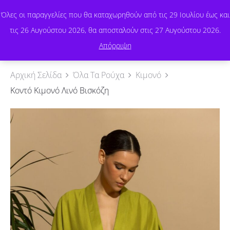
Όλες οι παραγγελίες που θα καταχωρηθούν από τις 29 Ιουλίου έως και
τις 26 Αυγούστου 2026, θα αποσταλούν στις 27 Αυγούστου 2026.
0
Απόρριψη
Αρχική Σελίδα
Όλα Τα Ρούχα
Κιμονό
Κοντό Κιμονό Λινό Βισκόζη