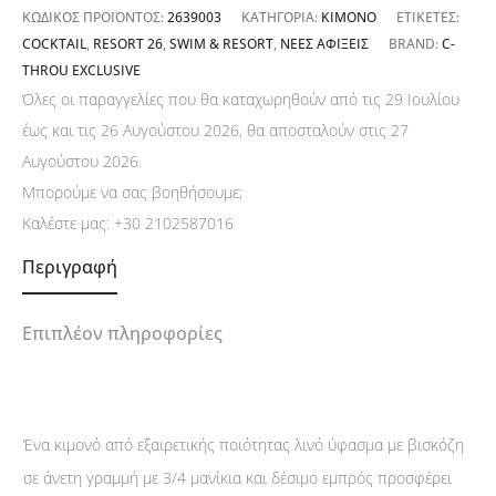
ΚΩΔΙΚΌΣ ΠΡΟΪΌΝΤΟΣ:
2639003
ΚΑΤΗΓΟΡΊΑ:
ΚΙΜΟΝΌ
ΕΤΙΚΈΤΕΣ:
COCKTAIL
,
RESORT 26
,
SWIM & RESORT
,
ΝΈΕΣ ΑΦΊΞΕΙΣ
BRAND:
C-
THROU EXCLUSIVE
Όλες οι παραγγελίες που θα καταχωρηθούν από τις 29 Ιουλίου
έως και τις 26 Αυγούστου 2026, θα αποσταλούν στις 27
Αυγούστου 2026.
Μπορούμε να σας βοηθήσουμε;
Καλέστε μας:
+30 2102587016
Περιγραφή
Επιπλέον πληροφορίες
Ένα κιμονό από εξαιρετικής ποιότητας λινό ύφασμα με βισκόζη
σε άνετη γραμμή με 3/4 μανίκια και δέσιμο εμπρός προσφέρει