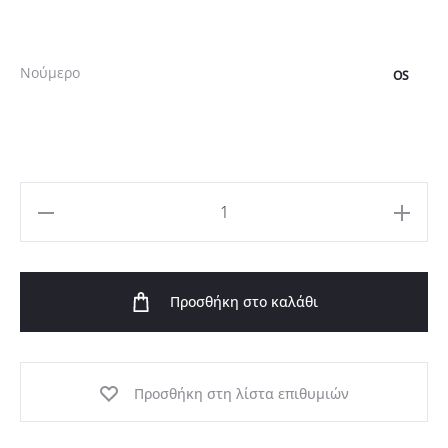
Νούμερο
OS
Κοντό
Κιμονό
Λινό
Προσθήκη στο καλάθι
Βισκόζη
ποσότητα
Προσθήκη στη λίστα επιθυμιών