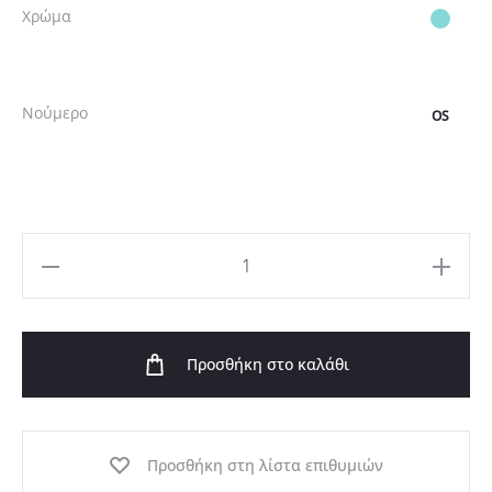
Χρώμα
Νούμερο
OS
Μακρύ
Kιμονό
Φόρεμα
Προσθήκη στο καλάθι
Ζακάρ
Λινό
Άκουα
ποσότητα
Προσθήκη στη λίστα επιθυμιών