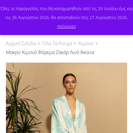
Όλες οι παραγγελίες που θα καταχωρηθούν από τις 29 Ιουλίου έως και
τις 26 Αυγούστου 2026, θα αποσταλούν στις 27 Αυγούστου 2026.
0
Απόρριψη
Αρχική Σελίδα
Όλα Τα Ρούχα
Κιμονό
Μακρύ Kιμονό Φόρεμα Ζακάρ Λινό Άκουα