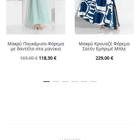
Μακρύ Πουκάμισο-Φόρεμα
Μακρύ Κρουαζέ Φόρεμα
με δαντέλα στα μανίκια
Σατέν Εμπριμέ Μπλε
Original
Η
169,00
€
118,30
€
229,00
€
price
τρέχουσα
was:
τιμή
169,00 €.
είναι:
118,30 €.