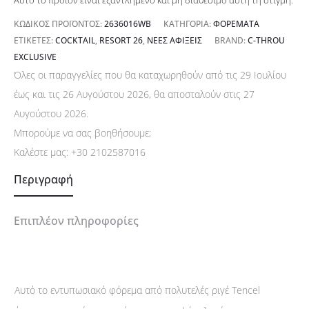
Αυτό το προϊόν είναι εξαντλημένο και μή διαθέσιμο αυτή τη στιγμή.
ΚΩΔΙΚΌΣ ΠΡΟΪΌΝΤΟΣ:
2636016WB
ΚΑΤΗΓΟΡΊΑ:
ΦΟΡΈΜΑΤΑ
ΕΤΙΚΈΤΕΣ:
COCKTAIL
,
RESORT 26
,
ΝΈΕΣ ΑΦΊΞΕΙΣ
BRAND:
C-THROU
EXCLUSIVE
Όλες οι παραγγελίες που θα καταχωρηθούν από τις 29 Ιουλίου
έως και τις 26 Αυγούστου 2026, θα αποσταλούν στις 27
Αυγούστου 2026.
Μπορούμε να σας βοηθήσουμε;
Καλέστε μας:
+30 2102587016
Περιγραφή
Επιπλέον πληροφορίες
Αυτό το εντυπωσιακό φόρεμα από πολυτελές ριγέ Tencel