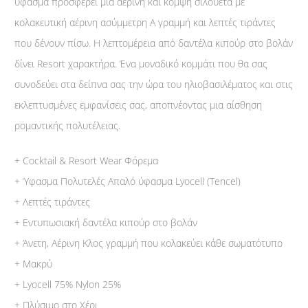
ύφασμα προσφέρει μια αέρινη και κομψή σιλουέτα με
κολακευτική αέρινη ασύμμετρη Α γραμμή και λεπτές τιράντες
που δένουν πίσω. Η λεπτομέρεια από δαντέλα κιπούρ στο βολάν
δίνει Resort χαρακτήρα. Ένα μοναδικό κομμάτι που θα σας
συνοδεύει στα δείπνα σας την ώρα του ηλιοβασιλέματος και στις
εκλεπτυσμένες εμφανίσεις σας, αποπνέοντας μια αίσθηση
ρομαντικής πολυτέλειας.
+ Cocktail & Resort Wear Φόρεμα
+ Ύφασμα Πολυτελές Απαλό ύφασμα Lyocell (Tencel)
+ Λεπτές τιράντες
+ Εντυπωσιακή δαντέλα κιπούρ στο βολάν
+ Άνετη, Αέρινη Κλος γραμμή που κολακεύει κάθε σωματότυπο
+ Μακρύ
+ Lyocell 75% Nylon 25%
+ Πλύσιμο στο Χέρι