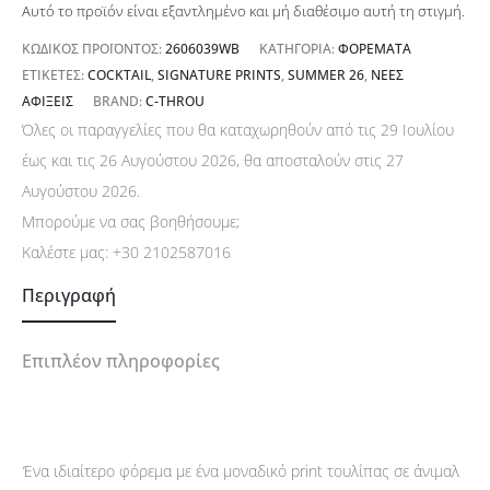
Αυτό το προϊόν είναι εξαντλημένο και μή διαθέσιμο αυτή τη στιγμή.
ΚΩΔΙΚΌΣ ΠΡΟΪΌΝΤΟΣ:
2606039WB
ΚΑΤΗΓΟΡΊΑ:
ΦΟΡΈΜΑΤΑ
ΕΤΙΚΈΤΕΣ:
COCKTAIL
,
SIGNATURE PRINTS
,
SUMMER 26
,
ΝΈΕΣ
ΑΦΊΞΕΙΣ
BRAND:
C-THROU
Όλες οι παραγγελίες που θα καταχωρηθούν από τις 29 Ιουλίου
έως και τις 26 Αυγούστου 2026, θα αποσταλούν στις 27
Αυγούστου 2026.
Μπορούμε να σας βοηθήσουμε;
Καλέστε μας:
+30 2102587016
Περιγραφή
Επιπλέον πληροφορίες
Ένα ιδιαίτερο φόρεμα με ένα μοναδικό print τουλίπας σε άνιμαλ