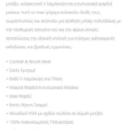
μοτίβο, κολακευτική V λαιμόκοψη και εντυπωσιακά φαρδιά
μανίκια. Αυτό το maxi φόρεμα κολακεύει όλοθς τους
σωματότυπους και αποπνέει μια αίσθηση μποέμ πολυτέλειας με
την πληθωρική σιλουέτα του και την αέρινη κίνηση,
αποτελώντας την ιδανική επιλογή για επίσημες καλοκαιρινές
εκδηλώσεις και βραδινές εμφανίσεις.
+ Cocktail & Resort Wear
+ Σατέν Εμπριμέ
+ Βαθύ V Λαιμόκοψη και Πλάτη
+ Μακριά Φαρδιά Εντυπωσιακά Μανίκια
+ Maxi Φαρδύ
+ Άνετη Αέρινη Γραμμή
+ Μοναδικό Print με σχέδιο τουλίπα σε άνιμαλ μοτίβο
+ 100% Ανακυκλωμένος Πολυεστέρας