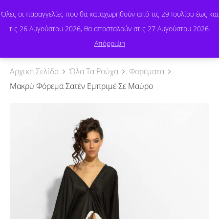
Όλες οι παραγγελίες που θα καταχωρηθούν από τις 29 Ιουλίου έως και
τις 26 Αυγούστου 2026, θα αποσταλούν στις 27 Αυγούστου 2026.
0
Απόρριψη
Αρχική Σελίδα
Όλα Τα Ρούχα
Φορέματα
Μακρύ Φόρεμα Σατέν Εμπριμέ Σε Μαύρο