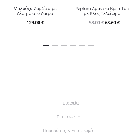
Μπλούζα Ζορζέτα με
Peplum Αμάνικο Κρεπ Τοπ
Δέσιμο στο Λαιμό
με Κλος Τελείωμα
Original
Η
129,00
€
98,00
€
68,60
€
price
τρέχουσ
was:
τιμή
98,00 €.
είναι:
68,60 €.
Η Εταιρεία
Επικοινωνία
Παραδόσεις & Επιστροφές