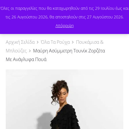
Όλες οι παραγγελίες που θα καταχωρηθούν από τις 29 Ιουλίου έως και
τις 26 Αυγούστου 2026, θα αποσταλούν στις 27 Αυγούστου 2026.
0
Απόρριψη
Αρχική Σελίδα
Όλα Τα Ρούχα
Πουκάμισα &
Μπλούζες
Μαύρη Ασύμμετρη Τουνίκ Ζορζέτα
Με Ανάγλυφα Πουά