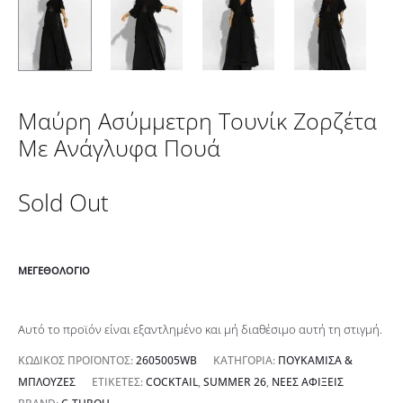
Μαύρη Ασύμμετρη Τουνίκ Ζορζέτα
Με Ανάγλυφα Πουά
Sold Out
ΜΕΓΕΘΟΛΌΓΙΟ
Αυτό το προϊόν είναι εξαντλημένο και μή διαθέσιμο αυτή τη στιγμή.
ΚΩΔΙΚΌΣ ΠΡΟΪΌΝΤΟΣ:
2605005WB
ΚΑΤΗΓΟΡΊΑ:
ΠΟΥΚΆΜΙΣΑ &
ΜΠΛΟΎΖΕΣ
ΕΤΙΚΈΤΕΣ:
COCKTAIL
,
SUMMER 26
,
ΝΈΕΣ ΑΦΊΞΕΙΣ