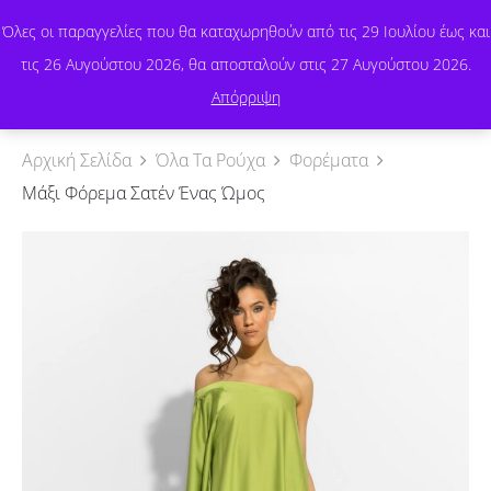
Όλες οι παραγγελίες που θα καταχωρηθούν από τις 29 Ιουλίου έως και
τις 26 Αυγούστου 2026, θα αποσταλούν στις 27 Αυγούστου 2026.
0
Απόρριψη
Αρχική Σελίδα
Όλα Τα Ρούχα
Φορέματα
Μάξι Φόρεμα Σατέν Ένας Ώμος