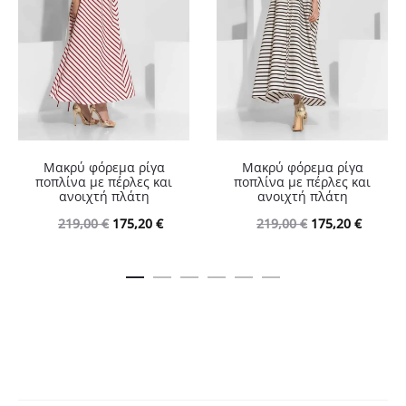
Μακρύ φόρεμα ρίγα
Μακρύ φόρεμα ρίγα
ποπλίνα με πέρλες και
ποπλίνα με πέρλες και
ανοιχτή πλάτη
ανοιχτή πλάτη
Original
Η
Original
Η
219,00
€
175,20
€
219,00
€
175,20
€
price
τρέχουσα
price
τρέχου
was:
τιμή
was:
τιμή
219,00 €.
είναι:
219,00 €.
είναι:
175,20 €.
175,20 