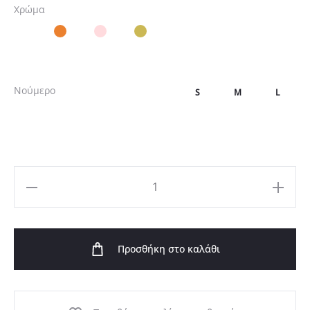
Χρώμα
Νούμερο
S
M
L
Μάξι
Φόρεμα
Σατέν
Προσθήκη στο καλάθι
Ένας
Ώμος
ποσότητα