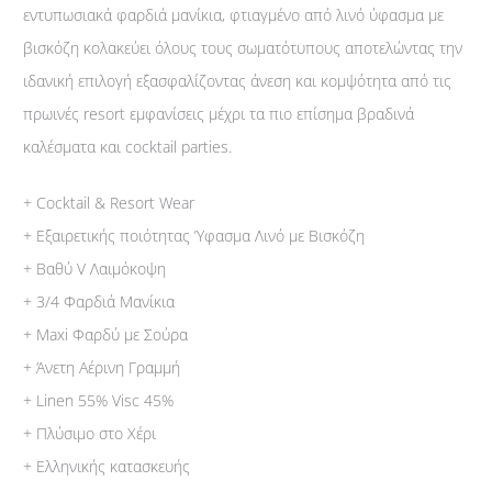
εντυπωσιακά φαρδιά μανίκια, φτιαγμένο από λινό ύφασμα με
βισκόζη κολακεύει όλους τους σωματότυπους αποτελώντας την
ιδανική επιλογή εξασφαλίζοντας άνεση και κομψότητα από τις
πρωινές resort εμφανίσεις μέχρι τα πιο επίσημα βραδινά
καλέσματα και cocktail parties.
+ Cocktail & Resort Wear
+ Εξαιρετικής ποιότητας Ύφασμα Λινό με Βισκόζη
+ Βαθύ V Λαιμόκοψη
+ 3/4 Φαρδιά Μανίκια
+ Maxi Φαρδύ με Σούρα
+ Άνετη Αέρινη Γραμμή
+ Linen 55% Visc 45%
+ Πλύσιμο στο Χέρι
+ Ελληνικής κατασκευής