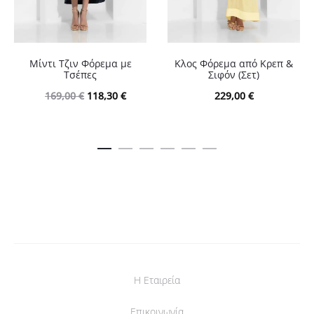
Μίντι Τζιν Φόρεμα με
Κλος Φόρεμα από Κρεπ &
Τσέπες
Σιφόν (Σετ)
Original
Η
169,00
€
118,30
€
229,00
€
price
τρέχουσα
was:
τιμή
169,00 €.
είναι:
118,30 €.
Η Εταιρεία
Επικοινωνία