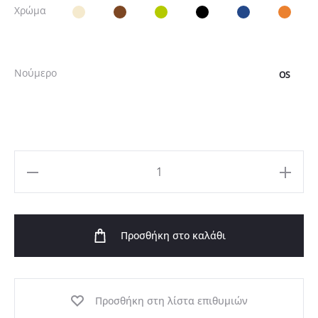
Χρώμα
Νούμερο
OS
Μακρύ
Oversized
Φόρεμα
Προσθήκη στο καλάθι
Λινό
Βισκόζη
ποσότητα
Προσθήκη στη λίστα επιθυμιών