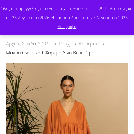
Όλες οι παραγγελίες που θα καταχωρηθούν από τις 29 Ιουλίου έως και
τις 26 Αυγούστου 2026, θα αποσταλούν στις 27 Αυγούστου 2026.
0
Απόρριψη
Αρχική Σελίδα
Όλα Τα Ρούχα
Φορέματα
Μακρύ Oversized Φόρεμα Λινό Βισκόζη